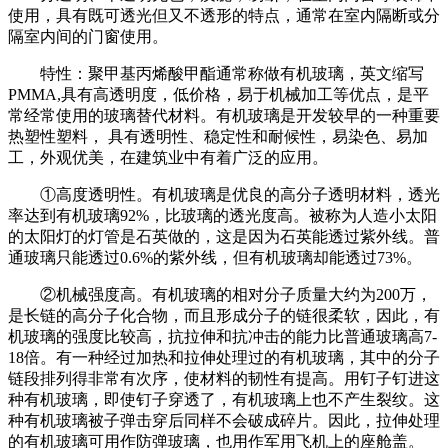
使用，具有既可透光但又不透形的特点，通常在室内隔断或分
隔室内间的门窗使用。
特性：聚甲基丙烯酸甲酯通常称做有机玻璃，英文缩写
PMMA,具有高透明度，低价格，易于机械加工等优点，是平
常经常使用的玻璃替代材料。有机玻璃是开发较早的一种重要
热塑性塑料， 具有透明性、稳定性和耐候性，易染色、易加
工，外观优美，在建筑业中有着广泛的应用。
①高度透明性。有机玻璃是优良的高分子透明材料，透光
率达到有机玻璃92%，比玻璃的透光度高。被称为人造小太阳
的太阳灯的灯管是石英做的，这是因为石英能透过紫外线。普
通玻璃只能透过0.6%的紫外线，但有机玻璃却能透过73%。
②机械强度高。有机玻璃的相对分子质量大约为200万，
是长链的高分子化合物，而且形成分子的链很柔软，因此，有
机玻璃的强度比较高，抗拉伸和抗冲击的能力比普通玻璃高7-
18倍。有一种经过加热和拉伸处理过的有机玻璃，其中的分子
链段排列得非常有次序，使材料的韧性有提高。用钉子钉进这
种有机玻璃，即使钉子穿透了，有机玻璃上也不产生裂纹。这
种有机玻璃被子弹击穿后同样不会破成碎片。因此，拉伸处理
的有机玻璃可用作防弹玻璃，也用作军用飞机上的座舱盖。