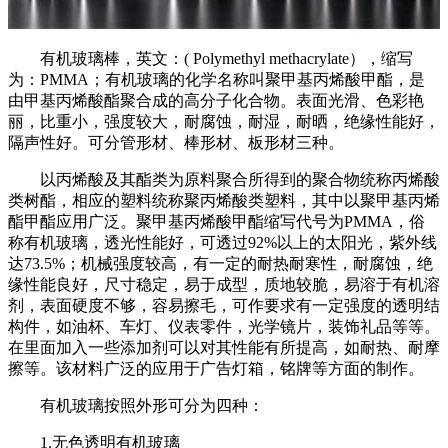
有机玻璃棒，英文：( Polymethyl methacrylate），缩写
为：PMMA；有机玻璃的化学名称叫聚甲基丙烯酸甲酯，是
由甲基丙烯酸酯聚合成的高分子化合物。表面光滑、色彩艳
丽，比重小，强度较大，耐腐蚀，耐湿，耐晒，绝缘性能好，
隔声性好。可分管形材、棒形材、板形材三种。
以丙烯酸及其酯类为原料聚合所得到的聚合物统称丙烯酸
类树酯，相应的塑料统称聚丙烯酸类塑料，其中以聚甲基丙烯
酯甲酯应用广泛。聚甲基丙烯酸甲酯缩写代号为PMMA，俗
称有机玻璃，透光性能好，可透过92%以上的太阳光，紫外线
达73.5%；机械强度较高，有一定的耐热耐寒性，耐腐蚀，绝
缘性能良好，尺寸稳定，易于成型，质地较脆，易溶于有机溶
剂，表面硬度不够，容易擦毛，可作要求有一定强度的透明结
构件，如油杯、车灯、仪表零件，光学镜片，装饰礼品等等。
在里面加入一些添加剂可以对其性能有所提高，如耐热、耐摩
擦等。该材料广泛的应用于广告灯箱，铭牌等方面的制作。
有机玻璃按照外形可分为四种：
1.无色透明有机玻璃