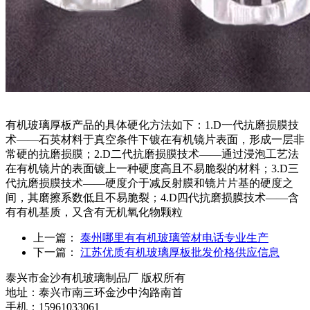
有机玻璃厚板产品的具体硬化方法如下：1.D一代抗磨损膜技
术——石英材料于真空条件下镀在有机镜片表面，形成一层非
常硬的抗磨损膜；2.D二代抗磨损膜技术——通过浸泡工艺法
在有机镜片的表面镀上一种硬度高且不易脆裂的材料；3.D三
代抗磨损膜技术——硬度介于减反射膜和镜片片基的硬度之
间，其磨擦系数低且不易脆裂；4.D四代抗磨损膜技术——含
有有机基质，又含有无机氧化物颗粒
上一篇：
泰州哪里有有机玻璃管材电话专业生产
下一篇：
江苏优质有机玻璃厚板批发价格供应信息
泰兴市金沙有机玻璃制品厂 版权所有
地址：泰兴市南三环金沙中沟路南首
手机：15961033061