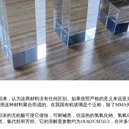
混淆，认为这两材料没有任何区别。如果按照严格的意义来说亚
用这种材料聚合而成的。在我国有机玻璃是个泛称，除了MMA外
但浓的无机酸可使它侵蚀，可耐碱类，但温热的氢氧化钠、氢氧
代烃和芳烃。它的溶解度参数约为18.8(J/CM3)1/2，