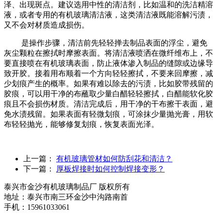
泽、出现斑点。建议选用中性的清洁剂，比如温和的洗洁精溶
液，或者专用的有机玻璃清洁液，这类清洁液既能溶解污渍，
又不会对材质造成损伤。
是操作步骤，清洁前先轻轻掸去制品表面的浮尘，避免
灰尘颗粒在擦拭时摩擦表面。将清洁液喷洒在微纤维布上，不
要直接喷在有机玻璃表面，防止液体渗入制品的缝隙或边缘导
致开胶。接着用布顺着一个方向轻轻擦拭，不要来回摩擦，减
少划痕产生的概率。如果有难以除去的污渍，比如胶带残留的
胶痕，可以用干净的布蘸取少量白醋轻轻擦拭，白醋能软化胶
痕且不会损伤材质。清洁完成后，用干净的干布擦干表面，避
免水渍残留。如果表面有轻微划痕，可涂抹少量抛光膏，用软
布轻轻抛光，能够修复划痕，恢复表面光泽。
上一篇：
有机玻璃管材如何防刮花和清洁？
下一篇：
厚板焊接时如何控制焊接变形？
泰兴市金沙有机玻璃制品厂 版权所有
地址：泰兴市南三环金沙中沟路南首
手机：15961033061