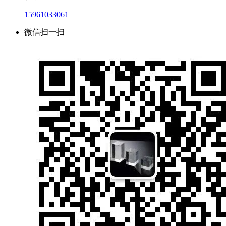
15961033061
微信扫一扫