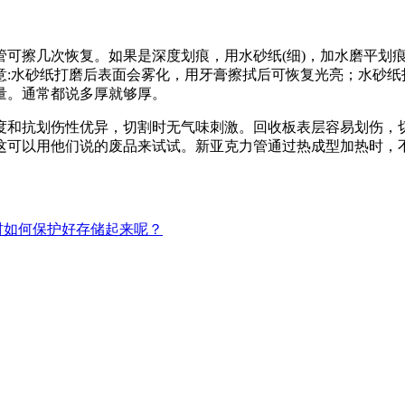
管可擦几次恢复。如果是深度划痕，用水砂纸(细)，加水磨平划
意:水砂纸打磨后表面会雾化，用牙膏擦拭后可恢复光亮；水砂纸
量。通常都说多厚就够厚。
度和抗划伤性优异，切割时无气味刺激。回收板表层容易划伤，
这可以用他们说的废品来试试。新亚克力管通过热成型加热时，
材如何保护好存储起来呢？