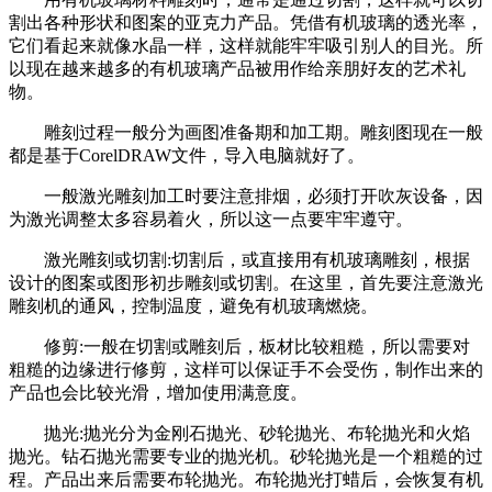
割出各种形状和图案的亚克力产品。凭借有机玻璃的透光率，
它们看起来就像水晶一样，这样就能牢牢吸引别人的目光。所
以现在越来越多的有机玻璃产品被用作给亲朋好友的艺术礼
物。
雕刻过程一般分为画图准备期和加工期。雕刻图现在一般
都是基于CorelDRAW文件，导入电脑就好了。
一般激光雕刻加工时要注意排烟，必须打开吹灰设备，因
为激光调整太多容易着火，所以这一点要牢牢遵守。
激光雕刻或切割:切割后，或直接用有机玻璃雕刻，根据
设计的图案或图形初步雕刻或切割。在这里，首先要注意激光
雕刻机的通风，控制温度，避免有机玻璃燃烧。
修剪:一般在切割或雕刻后，板材比较粗糙，所以需要对
粗糙的边缘进行修剪，这样可以保证手不会受伤，制作出来的
产品也会比较光滑，增加使用满意度。
抛光:抛光分为金刚石抛光、砂轮抛光、布轮抛光和火焰
抛光。钻石抛光需要专业的抛光机。砂轮抛光是一个粗糙的过
程。产品出来后需要布轮抛光。布轮抛光打蜡后，会恢复有机