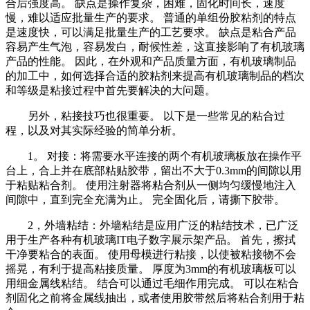
合后强度高。 缺点是操作复杂，困难，固化时间长，速度
慢，难以适应批量生产的要求。 普通的单组份胶粘剂的特点
是速度快，可以满足批量生产的工艺要求。 缺点是粘合产品
容易产生气泡，容易发白，耐候性差，这直接影响了有机玻璃
产品的性能。 因此，在外观和产品质量方面，有机玻璃制品
的加工中，如何选择合适的胶粘剂来提高有机玻璃制品的档次
和等级是粘接过程中首先要解决的大问题。
另外，粘接技巧也很重要。 以下是一些常见的粘合过
程，以及对其实际经验的简单分析。
1。 对接：将需要水平连接的两个有机玻璃板放在操作平
台上，合上并在底部粘贴胶带，留出不大于0.3mm的间隙以用
于粘贴粘合剂。 使用注射器将粘合剂从一侧均匀缓慢地注入
间隙中，直到完全充满为止。 完全固化后，请撕下胶带。
2，外墙粘结：外墙粘结是应用广泛的粘结技术，已广泛
用于生产各种有机玻璃IT电子数字展示架产品。 首先，擦拭
干净要粘合的表面。 使用母模进行粘接，以使被粘接物不会
摇晃，有利于提高粘接质量。 厚度为3mm的有机玻璃板可以
用细金属线粘结。 结合可以通过毛细作用完成。 可以在粘合
剂固化之前将金属线抽出，或者使用胶带然后将粘合剂用于粘