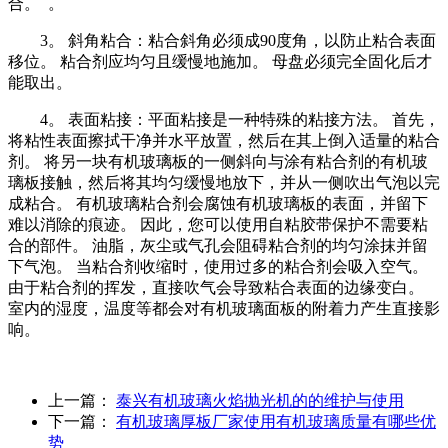
合。 。
3。 斜角粘合：粘合斜角必须成90度角，以防止粘合表面
移位。 粘合剂应均匀且缓慢地施加。 母盘必须完全固化后才
能取出。
4。 表面粘接：平面粘接是一种特殊的粘接方法。 首先，
将粘性表面擦拭干净并水平放置，然后在其上倒入适量的粘合
剂。 将另一块有机玻璃板的一侧斜向与涂有粘合剂的有机玻
璃板接触，然后将其均匀缓慢地放下，并从一侧吹出气泡以完
成粘合。 有机玻璃粘合剂会腐蚀有机玻璃板的表面，并留下
难以消除的痕迹。 因此，您可以使用自粘胶带保护不需要粘
合的部件。 油脂，灰尘或气孔会阻碍粘合剂的均匀涂抹并留
下气泡。 当粘合剂收缩时，使用过多的粘合剂会吸入空气。
由于粘合剂的挥发，直接吹气会导致粘合表面的边缘变白。
室内的湿度，温度等都会对有机玻璃面板的附着力产生直接影
响。
上一篇：
泰兴有机玻璃火焰抛光机的的维护与使用
下一篇：
有机玻璃厚板厂家使用有机玻璃质量有哪些优
势