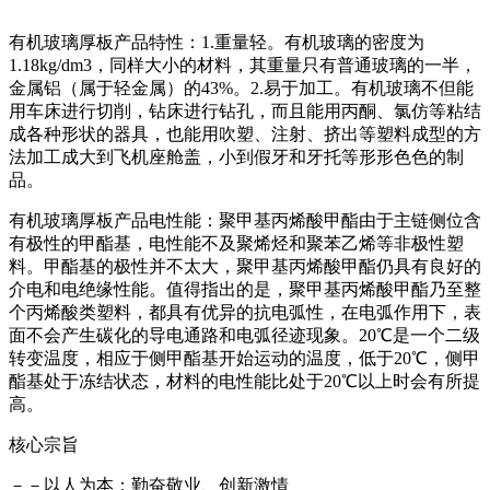
有机玻璃厚板产品特性：1.重量轻。有机玻璃的密度为
1.18kg/dm3，同样大小的材料，其重量只有普通玻璃的一半，
金属铝（属于轻金属）的43%。2.易于加工。有机玻璃不但能
用车床进行切削，钻床进行钻孔，而且能用丙酮、氯仿等粘结
成各种形状的器具，也能用吹塑、注射、挤出等塑料成型的方
法加工成大到飞机座舱盖，小到假牙和牙托等形形色色的制
品。
有机玻璃厚板产品电性能：聚甲基丙烯酸甲酯由于主链侧位含
有极性的甲酯基，电性能不及聚烯烃和聚苯乙烯等非极性塑
料。甲酯基的极性并不太大，聚甲基丙烯酸甲酯仍具有良好的
介电和电绝缘性能。值得指出的是，聚甲基丙烯酸甲酯乃至整
个丙烯酸类塑料，都具有优异的抗电弧性，在电弧作用下，表
面不会产生碳化的导电通路和电弧径迹现象。20℃是一个二级
转变温度，相应于侧甲酯基开始运动的温度，低于20℃，侧甲
酯基处于冻结状态，材料的电性能比处于20℃以上时会有所提
高。
核心宗旨
－－以人为本：勤奋敬业、创新激情