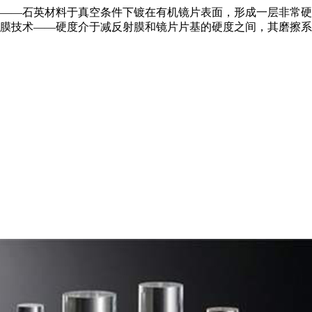
术——石英材料于真空条件下镀在有机镜片表面，形成一层非常硬
损膜技术——硬度介于减反射膜和镜片片基的硬度之间，其磨擦系