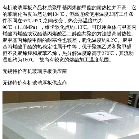
有机玻璃厚板产品材质聚甲基丙烯酸甲酯的耐热性并不高，它
的玻璃化温度虽然达到104℃，但高连续使用温度却随工作条
件不同在65℃-95℃之间改变，热变形温度约为
96℃（1.18MPa），维卡软化点约113℃。可以用单体与甲基丙
烯酸丙烯酯或双酯基丙烯酸乙二醇酯共聚的方法提高耐热性。
聚甲基丙烯酸甲酯的耐寒性也较差，脆化温度约9.2℃。聚甲
基丙烯酸甲酯的热稳定性属于中等，优于聚氯乙烯和聚甲醛，
但不及聚烯烃和聚苯乙烯，热分解温度略高于270℃，其流动
温度约为160℃，故尚有较宽的熔融加工温度范围。
无锡特价有机玻璃厚板供应商
无锡特价有机玻璃厚板供应商