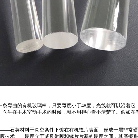
条弯曲的有机玻璃棒，只要弯度小于48度，光线就可以沿着它
，医生在手术室动手术的时候，就不用担心看不清楚了。假如在
术——石英材料于真空条件下镀在有机镜片表面，形成一层非常硬
损膜技术——硬度介于减反射膜和镜片片基的硬度之间，其磨擦系