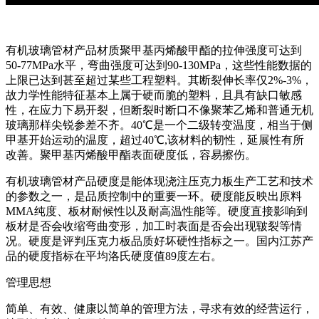
有机玻璃管材产品材质聚甲基丙烯酸甲酯的拉伸强度可达到
50-77MPa水平，弯曲强度可达到90-130MPa，这些性能数据的
上限已达到甚至超过某些工程塑料。其断裂伸长率仅2%-3%，
故力学性能特征基本上属于硬而脆的塑料，且具有缺口敏感
性，在应力下易开裂，但断裂时断口不像聚苯乙烯和普通无机
玻璃那样尖锐参差不齐。40℃是一个二级转变温度，相当于侧
甲基开始运动的温度，超过40℃,该材料的韧性，延展性有所
改善。聚甲基丙烯酸甲酯表面硬度低，容易擦伤。
有机玻璃管材产品硬度是能体现浇注压克力板生产工艺和技术
的参数之一，是品质控制中的重要一环。硬度能反映出原料
MMA纯度、板材耐候性以及耐高温性能等。硬度直接影响到
板材是否会收缩弯曲变形，加工时表面是否会出现皲裂等情
况。硬度是评判压克力板品质好坏硬性指标之一。国内江苏产
品的硬度指标在平均洛氏硬度值89度左右。
管理思想
简单、有效、健康以简单的管理方法，寻求有效的经营运行，