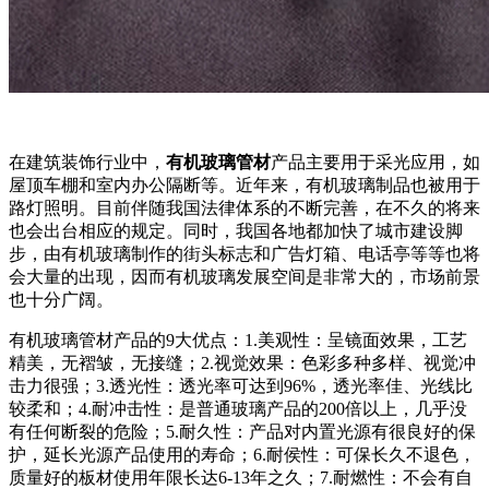
在建筑装饰行业中，
有机玻璃管材
产品主要用于采光应用，如
屋顶车棚和室内办公隔断等。近年来，有机玻璃制品也被用于
路灯照明。目前伴随我国法律体系的不断完善，在不久的将来
也会出台相应的规定。同时，我国各地都加快了城市建设脚
步，由有机玻璃制作的街头标志和广告灯箱、电话亭等等也将
会大量的出现，因而有机玻璃发展空间是非常大的，市场前景
也十分广阔。
有机玻璃管材产品的9大优点：1.美观性：呈镜面效果，工艺
精美，无褶皱，无接缝；2.视觉效果：色彩多种多样、视觉冲
击力很强；3.透光性：透光率可达到96%，透光率佳、光线比
较柔和；4.耐冲击性：是普通玻璃产品的200倍以上，几乎没
有任何断裂的危险；5.耐久性：产品对内置光源有很良好的保
护，延长光源产品使用的寿命；6.耐侯性：可保长久不退色，
质量好的板材使用年限长达6-13年之久；7.耐燃性：不会有自