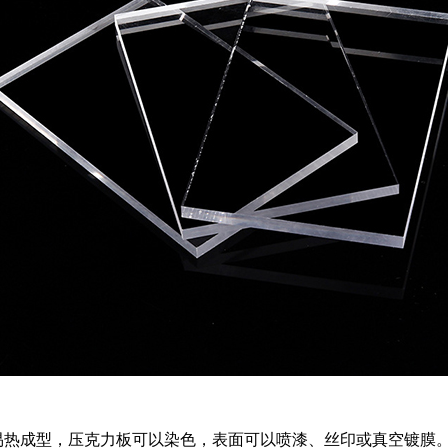
易热成型，压克力板可以染色，表面可以喷漆、丝印或真空镀膜。