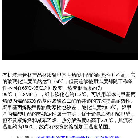
有机玻璃管材产品材质聚甲基丙烯酸甲酯的耐热性并不高，它
的玻璃化温度虽然达到104℃，但高连续使用温度却随工作条
件不同在65℃-95℃之间改变，热变形温度约为
96℃（1.18MPa），维卡软化点约113℃。可以用单体与甲基丙
烯酸丙烯酯或双酯基丙烯酸乙二醇酯共聚的方法提高耐热性。
聚甲基丙烯酸甲酯的耐寒性也较差，脆化温度约9.2℃。聚甲
基丙烯酸甲酯的热稳定性属于中等，优于聚氯乙烯和聚甲醛，
但不及聚烯烃和聚苯乙烯，热分解温度略高于270℃，其流动
温度约为160℃，故尚有较宽的熔融加工温度范围。