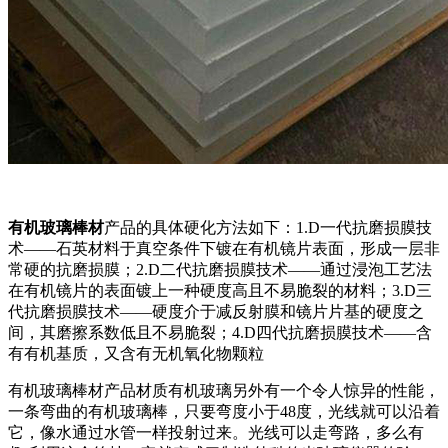
有机玻璃棒材
产品的具体硬化方法如下：1.D一代抗磨损膜技
术——石英材料于真空条件下镀在有机镜片表面，形成一层非
常硬的抗磨损膜；2.D二代抗磨损膜技术——通过浸泡工艺法
在有机镜片的表面镀上一种硬度高且不易脆裂的材料；3.D三
代抗磨损膜技术——硬度介于减反射膜和镜片片基的硬度之
间，其磨擦系数低且不易脆裂；4.D四代抗磨损膜技术——含
有有机基质，又含有无机氧化物颗粒
有机玻璃棒材产品材质有机玻璃另外有一个令人惊异的性能，
一条弯曲的有机玻璃棒，只要弯度小于48度，光线就可以沿着
它，像水通过水管一样投射过来。光线可以走弯路，多么有