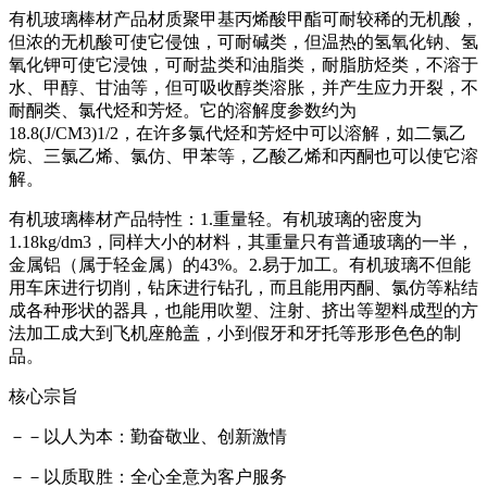
有机玻璃棒材产品材质聚甲基丙烯酸甲酯可耐较稀的无机酸，
但浓的无机酸可使它侵蚀，可耐碱类，但温热的氢氧化钠、氢
氧化钾可使它浸蚀，可耐盐类和油脂类，耐脂肪烃类，不溶于
水、甲醇、甘油等，但可吸收醇类溶胀，并产生应力开裂，不
耐酮类、氯代烃和芳烃。它的溶解度参数约为
18.8(J/CM3)1/2，在许多氯代烃和芳烃中可以溶解，如二氯乙
烷、三氯乙烯、氯仿、甲苯等，乙酸乙烯和丙酮也可以使它溶
解。
有机玻璃棒材产品特性：1.重量轻。有机玻璃的密度为
1.18kg/dm3，同样大小的材料，其重量只有普通玻璃的一半，
金属铝（属于轻金属）的43%。2.易于加工。有机玻璃不但能
用车床进行切削，钻床进行钻孔，而且能用丙酮、氯仿等粘结
成各种形状的器具，也能用吹塑、注射、挤出等塑料成型的方
法加工成大到飞机座舱盖，小到假牙和牙托等形形色色的制
品。
核心宗旨
－－以人为本：勤奋敬业、创新激情
－－以质取胜：全心全意为客户服务